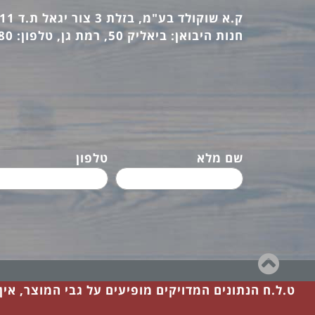
ק.א שוקולד בע"מ, בזלת 3 צור יגאל ת.ד 12411 מיקוד: 44862, טלפון: 09-7440473 פקס: 09-7442770
חנות היבואן: ביאליק 50, רמת גן, טלפון: 03-6736380 פקס: 03-6733140
שם מלא
טלפון
גלילה
לראש
ט.ל.ח הנתונים המדויקים מופיעים על גבי המוצר, אי
העמוד