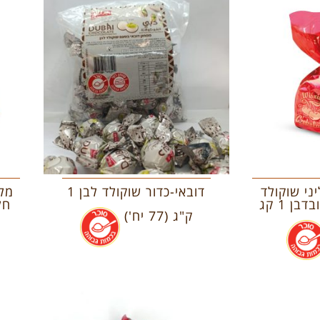
ני שוקולד
דובאי-כדור שוקולד לבן 1
מלב
בן 1 קג
חל
ק"ג (77 יח')
.
.