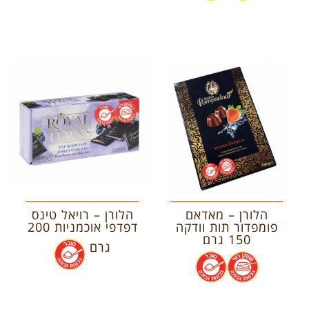
הלורן – מאדאם
הלורן – רויאל טינס
פומפדור תות וודקה
דפדפי אוכמניות 200
150 גרם
גרם
.
.
.