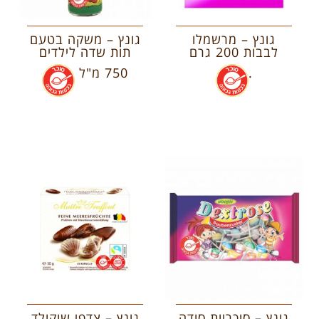
גונץ – מרשמלו
גונץ – משקה בטעם
לבבות 200 גרם
תות שדה לילדים
.
.
750 מ"ל
.
גונץ – סוכריות סודה
גונץ – צדפי שוקולד