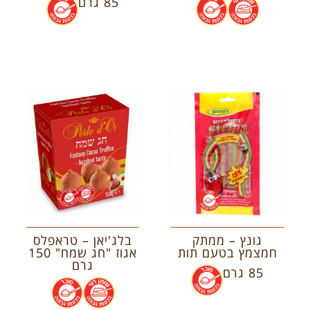
.
.
85 גרם
.
גונץ – ממתק
בלג'יאן – טראפלס
חמצמץ בטעם תות
אגוז "חג שמח" 150
גרם
85 גרם
.
.
.