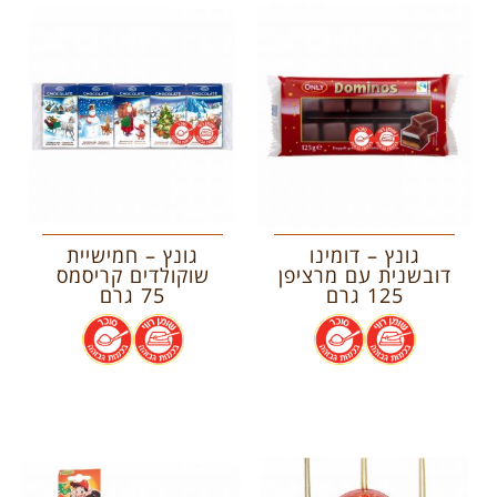
גונץ – דומינו
גונץ – חמישיית
דובשנית עם מרציפן
שוקולדים קריסמס
125 גרם
75 גרם
.
.
.
.