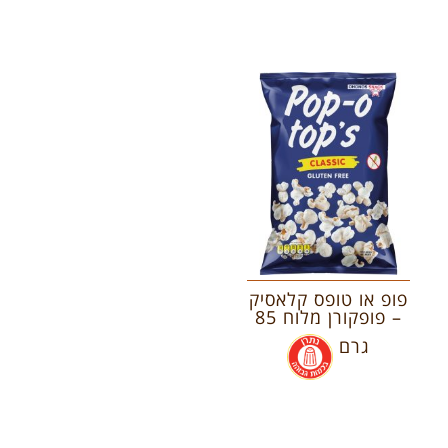
פופ או טופס קלאסיק
– פופקורן מלוח 85
גרם
.