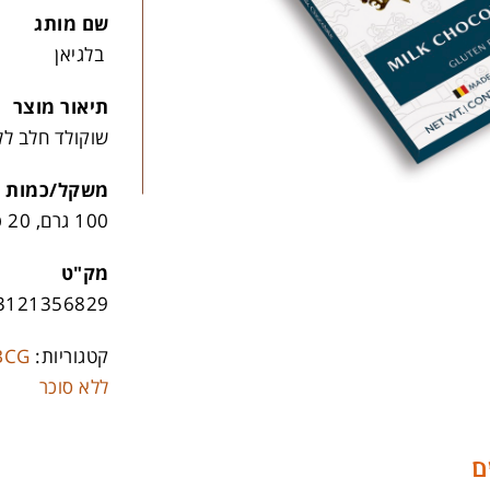
שם מותג
בלגיאן
תיאור מוצר
שוקולד חלב לל
משקל/כמות
100 גרם, 20 פריטים לקרטון
מק"ט
3121356829
קטגוריות:
BCG
ללא סוכר
ם