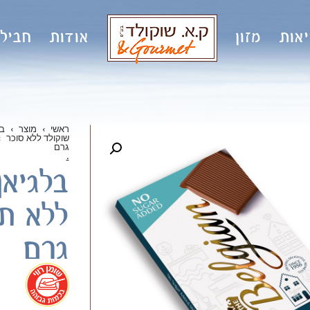
אות
מזון
אודות
חבילו
ראשי
›
מוצר
›
בר
שוקולד ללא סוכר
›
גרם
.
בלגיאן
גרם
.