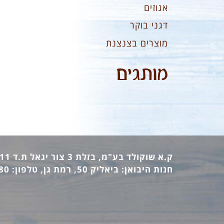
אגוזים
דגני בוקר
מוצרים בצנצנת
מותגים
ק.א שוקולד בע"מ, בזלת 3 צור יגאל ת.ד 12411 מיקוד: 44862, טלפון: 09-7440473 פקס: 09-7442770
חנות היבואן: ביאליק 50, רמת גן, טלפון: 03-6736380 פקס: 03-6733140