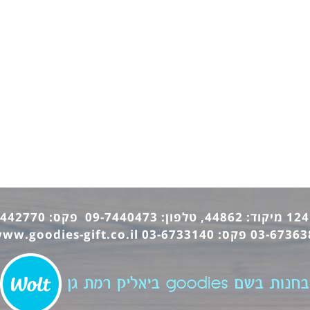
ww.goodies-gift.co.il
בחנות בשם goodies ביאליק רמת גן