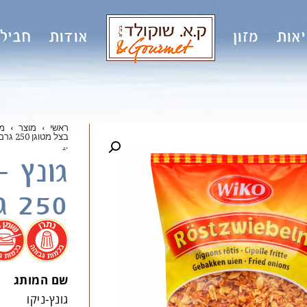
אות
מזון
אודות
חבילו
ראשי
›
מוצר
›
מו
בצל מטוגן 250 גרם
.
.
גונץ –
250 גרם
.
שם המותג
גונץ-ניקו