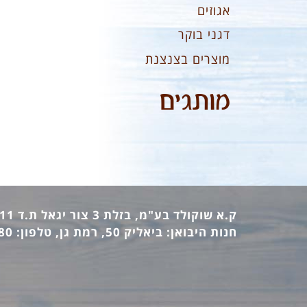
אגוזים
דגני בוקר
מוצרים בצנצנת
מותגים
ק.א שוקולד בע"מ, בזלת 3 צור יגאל ת.ד 12411 מיקוד: 44862, טלפון: 09-7440473 פקס: 09-7442770
חנות היבואן: ביאליק 50, רמת גן, טלפון: 03-6736380 פקס: 03-6733140