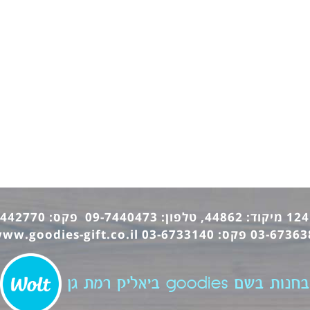
ww.goodies-gift.co.il
בחנות בשם goodies ביאליק רמת גן