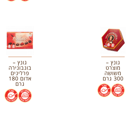
גונץ –
גונץ –
מוצרט
בונבונירה
משושה
פרלינים
300 גרם
אדום 180
גרם
.
.
.
.