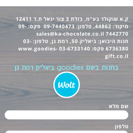
ק.א שוקולד בע"מ, בזלת 3 צור יגאל ת.ד 12411
מיקוד: 44862, טלפון: 09-7440473 פקס: 09-
sales@ka-chocolate.co.il
7442770
חנות היבואן: ביאליק 50, רמת גן, טלפון: 03-
6736380 פקס: 03-6733140
www.goodies-
gift.co.il
בחנות בשם goodies ביאליק רמת גן
שם מלא
טלפון