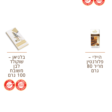
היידי –
בלגיאן –
פלורנטין
שוקולד
מריר 80
לבן
גרם
משובח
100 גרם
.
.