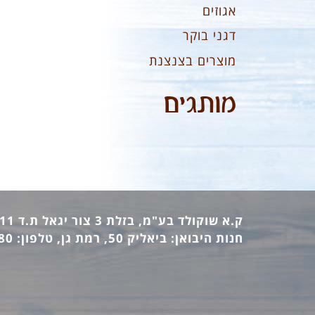
אגוזים
דגני בוקר
מוצרים בצנצנת
מותגים
ק.א שוקולד בע"מ, בזלת 3 צור יגאל ת.ד 12411 מיקוד: 44862, טלפון: 09-7440473 פקס: 09-7442770
חנות היבואן: ביאליק 50, רמת גן, טלפון: 03-6736380 פקס: 03-6733140