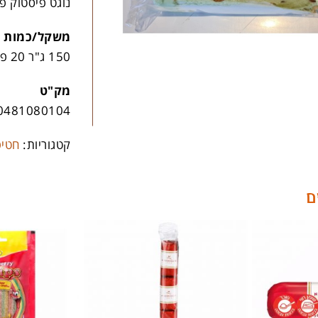
נוגט פיסטוק פ
משקל/כמות
150 ג"ר 20 פריטים בקרטון
מק"ט
0481080104
קטגוריות:
חטיפ
ם