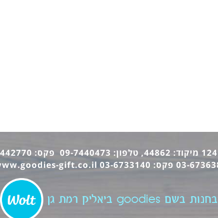
ww.goodies-gift.co.il
בחנות בשם goodies ביאליק רמת גן