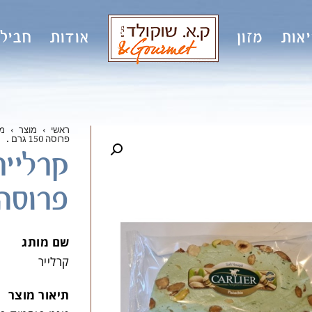
אות
מזון
אודות
חבילו
ראשי
›
מוצר
›
מ
פרוסה 150 גרם
.
קרלייר
פרוסה 150 ג
שם מותג
קרלייר
תיאור מוצר