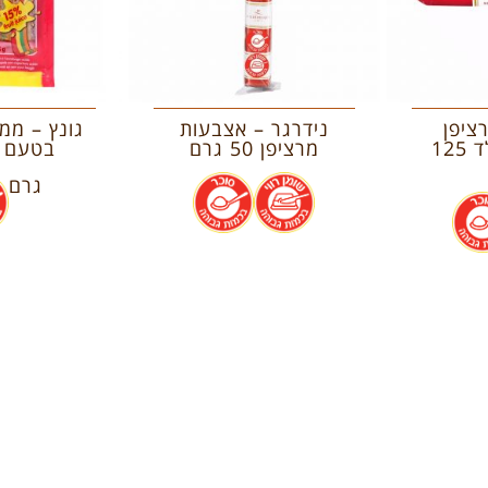
ציפן
נידרגר – אצבעות
גונץ – ממ
מצופה שוקולד 125
מרציפן 50 גרם
.
.
גרם
.