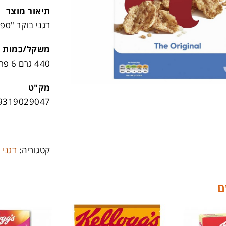
תיאור מוצר
דגני בוקר "ספשל K אור
משקל/כמות
440 גרם 6 פריטים בקרטון
מק"ט
9319029047
קטגוריה:
דגני 
ם