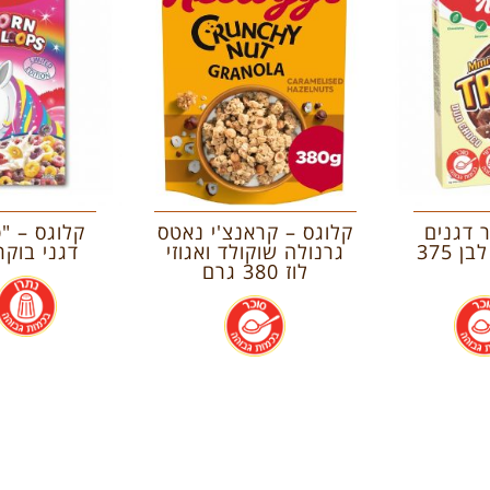
 דגנים
קלוגס – קראנצ'י נאטס
קלוגס – "
במילוי שוקולד לבן 375
גרנולה שוקולד ואגוזי
דגני בוקר 375 ג
לוז 380 גרם
.
.
.