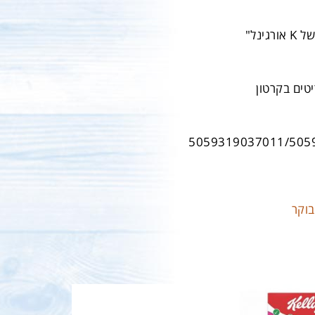
גינל"
5059319037011/505
בוקר