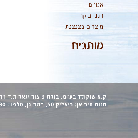
אגוזים
דגני בוקר
מוצרים בצנצנת
מותגים
ק.א שוקולד בע"מ, בזלת 3 צור יגאל ת.ד 12411 מיקוד: 44862, טלפון: 09-7440473 פקס: 09-7442770
חנות היבואן: ביאליק 50, רמת גן, טלפון: 03-6736380 פקס: 03-6733140