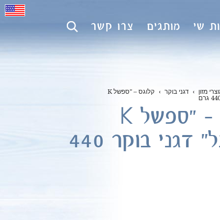
ת שי
מותגים
צרו קשר
צרי מזון
›
דגני בוקר
›
קלוגס – "ספשל K
קלוגס – "ספשל K
אורגינל" דגני בוקר 440