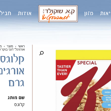
אות
מזון
אודות
חבילו
ראשי
›
מוצר
›
מו
אורגינל" דגני בוקר 440 גרם
גרם
שם מותג
קלוגס