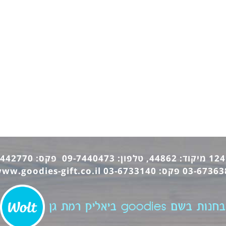
ww.goodies-gift.co.il
בחנות בשם goodies ביאליק רמת גן