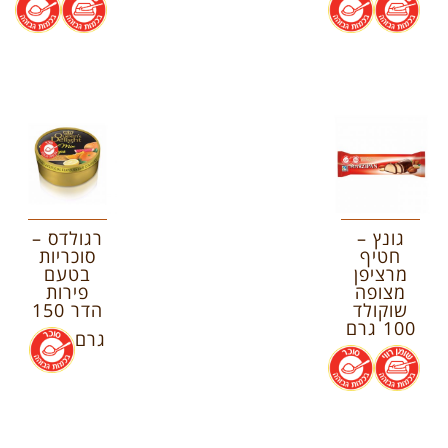
גונץ –
רגולדס –
חטיף
סוכריות
מרציפן
בטעם
מצופה
פירות
שוקולד
הדר 150
100 גרם
גרם
.
.
.