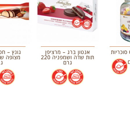
סוכריות
אנטון ברג – מרציפן
גונץ – חט
תות שדה ושמפניה 220
.
גרם
גר
.
.
.