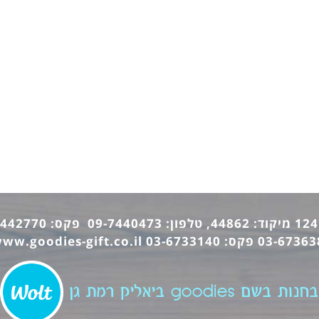
ww.goodies-gift.co.il
בחנות בשם goodies ביאליק רמת גן