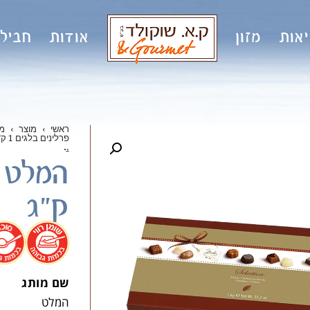
אות
מזון
אודות
חבילו
ראשי
›
מוצר
›
מ
פרלינים בלגים 1 ק"ג
.
.
ק"ג
.
שם מותג
המלט