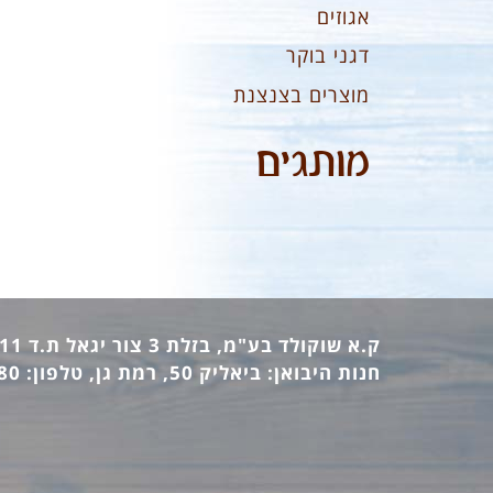
אגוזים
דגני בוקר
מוצרים בצנצנת
מותגים
ק.א שוקולד בע"מ, בזלת 3 צור יגאל ת.ד 12411 מיקוד: 44862, טלפון: 09-7440473 פקס: 09-7442770
חנות היבואן: ביאליק 50, רמת גן, טלפון: 03-6736380 פקס: 03-6733140