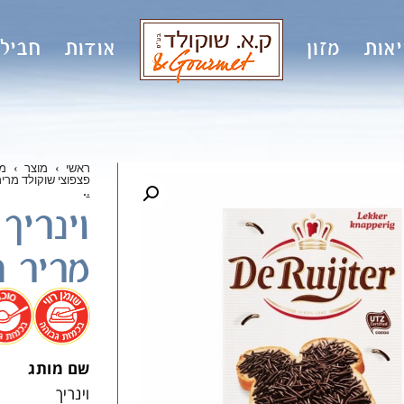
אות
מזון
אודות
חבילו
ראשי
›
מוצר
›
מו
פצפוצי שוקולד מריר הולנ
.
.
וינריך
מריר הולנ
.
שם מותג
וינריך