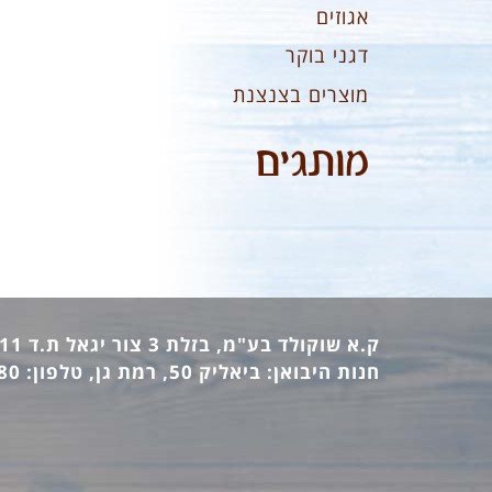
אגוזים
דגני בוקר
מוצרים בצנצנת
מותגים
ק.א שוקולד בע"מ, בזלת 3 צור יגאל ת.ד 12411 מיקוד: 44862, טלפון: 09-7440473 פקס: 09-7442770
חנות היבואן: ביאליק 50, רמת גן, טלפון: 03-6736380 פקס: 03-6733140