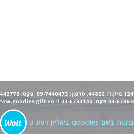
ww.goodies-gift.co.il
בחנות בשם goodies ביאליק רמת גן