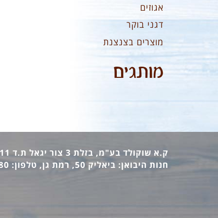
אגוזים
דגני בוקר
מוצרים בצנצנת
מותגים
ק.א שוקולד בע"מ, בזלת 3 צור יגאל ת.ד 12411 מיקוד: 44862, טלפון: 09-7440473 פקס: 09-7442770
חנות היבואן: ביאליק 50, רמת גן, טלפון: 03-6736380 פקס: 03-6733140