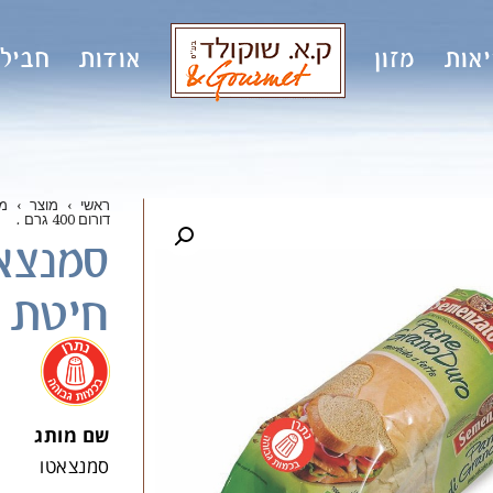
אות
מזון
אודות
חבילו
ראשי
›
מוצר
›
מ
דורום 400 גרם
.
סמנצא
חיטת דורו
.
שם מותג
סמנצאטו