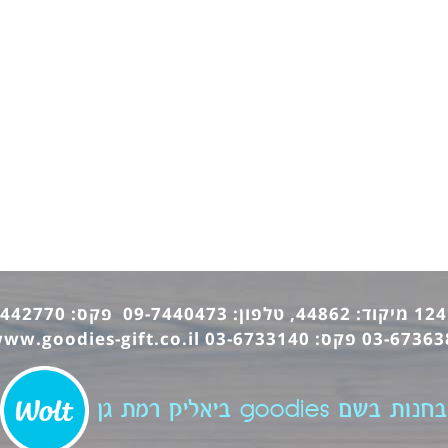
ww.goodies-gift.co.il
בחנות בשם goodies ביאליק רמת גן