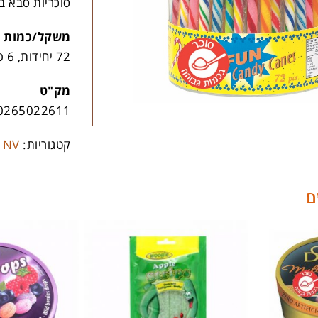
סוכריות סבא ב
משקל/כמות
72 יחידות, 6 פריטים בקרטון
מק"ט
0265022611
קטגוריות:
 NV
ם