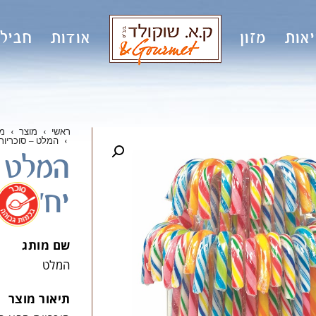
אות
מזון
אודות
חבילו
ראשי
›
מוצר
›
מ
›
המלט – סוכריות סבא
יח'
.
שם מותג
המלט
תיאור מוצר