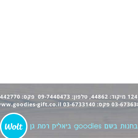
ww.goodies-gift.co.il
בחנות בשם goodies ביאליק רמת גן