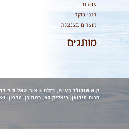
אגוזים
דגני בוקר
מוצרים בצנצנת
מותגים
ק.א שוקולד בע"מ, בזלת 3 צור יגאל ת.ד 12411 מיקוד: 44862, טלפון: 09-7440473 פקס: 09-7442770
חנות היבואן: ביאליק 50, רמת גן, טלפון: 03-6736380 פקס: 03-6733140