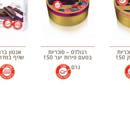
כריות
רגולדס – סוכריות
אנטון ברג
בטעם אפרסק 150
בטעם פירות יער 150
שזיף במדרה 220 
.
גרם
.
.