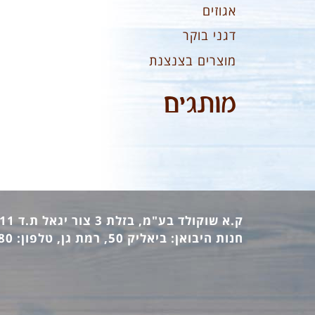
אגוזים
דגני בוקר
מוצרים בצנצנת
מותגים
ק.א שוקולד בע"מ, בזלת 3 צור יגאל ת.ד 12411 מיקוד: 44862, טלפון: 09-7440473 פקס: 09-7442770
חנות היבואן: ביאליק 50, רמת גן, טלפון: 03-6736380 פקס: 03-6733140