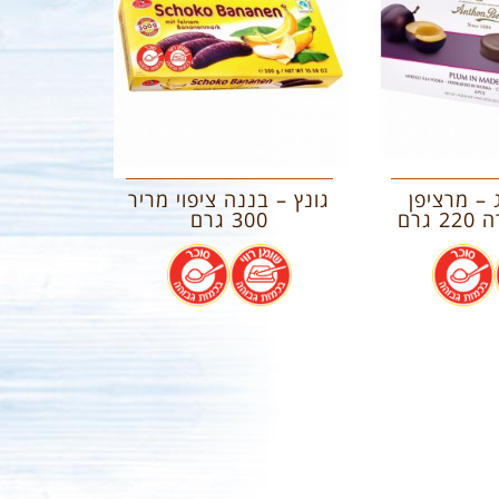
 – מרציפן
גונץ – בננה ציפוי מריר
גרם
300 גרם
.
.
.