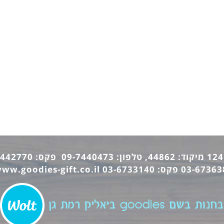
ww.goodies-gift.co.il
בחנות בשם goodies ביאליק רמת גן