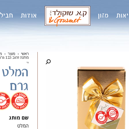
אות
מזון
אודות
חבילו
ראשי
›
מוצר
›
מ
מתנה זהוב 125 גרם
.
.
גרם
.
שם מותג
המלט