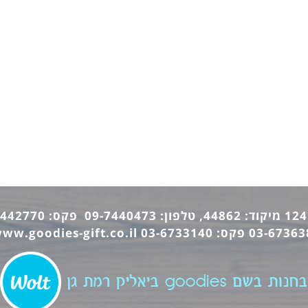
ww.goodies-gift.co.il
בחנות בשם goodies ביאליק רמת גן