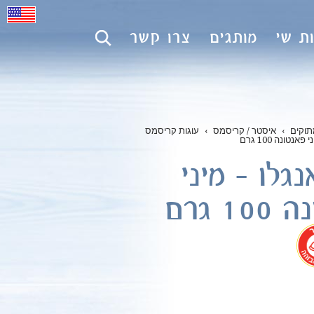
ת שי
מותגים
צרו קשר
תוקים
›
איסטר / קריסמס
›
עוגות קריסמס
נטונה 100 גרם
גלו – מיני
1 גרם
.