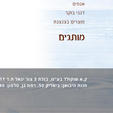
אגוזים
דגני בוקר
מוצרים בצנצנת
מותגים
ק.א שוקולד בע"מ, בזלת 3 צור יגאל ת.ד 12411 מיקוד: 44862, טלפון: 09-7440473 פקס: 09-7442770
חנות היבואן: ביאליק 50, רמת גן, טלפון: 03-6736380 פקס: 03-6733140