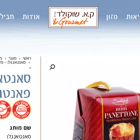
אות
מזון
אודות
חבילו
ראשי
›
מוצר
›
מ
›
סאנטאנגלו – מיני פא
.
.
סאנטאנ
פאנטונה 00
.
שם מותג
סאנטאנגלו