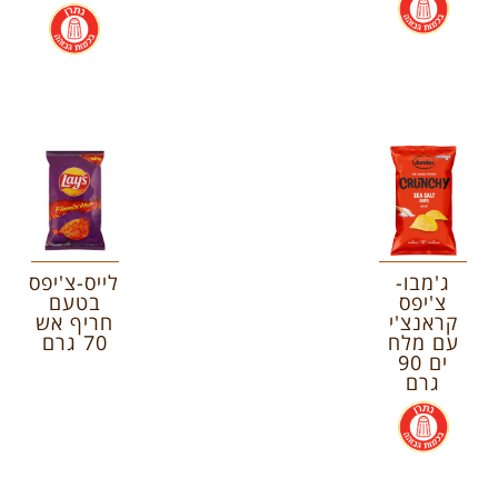
.
ג'מבו-
לייס-צ'יפס
צ'יפס
בטעם
קראנצ'י
חריף אש
עם מלח
70 גרם
ים 90
גרם
.