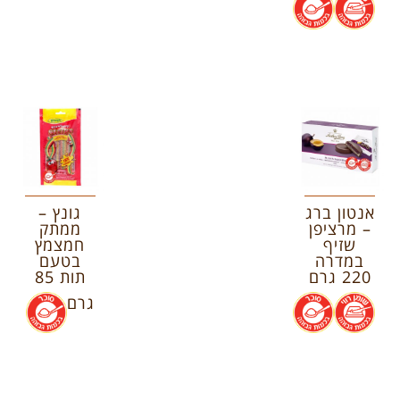
אנטון ברג
גונץ –
– מרציפן
ממתק
שזיף
חמצמץ
במדרה
בטעם
220 גרם
תות 85
.
.
גרם
.