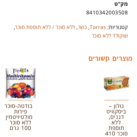
מק"ט
8410342003508
קטגוריות:
Torras
,
כשר
,
ללא סוכר / ללא תוספת סוכר
,
שוקולד ללא סוכר
מוצרים קשורים
גולון –
בודטה-סוכריות
ביסקוויט
פירות
דגנים,
מולטיויטמין
ללא
ללא סוכר
תוספת
100 גרם
סוכר 410