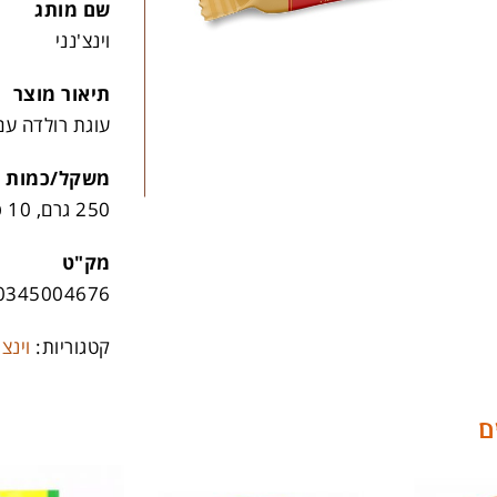
שם מותג
וינצ'נני
תיאור מוצר
עוגת רולדה עם
משקל/כמות
250 גרם, 10 פריטים לקרטון
מק"ט
0345004676
קטגוריות:
וינצ'
ם