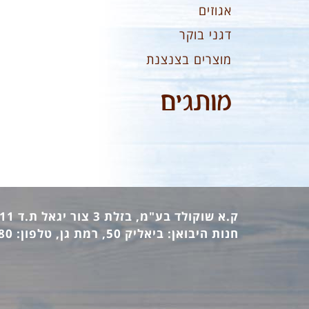
אגוזים
דגני בוקר
מוצרים בצנצנת
מותגים
ק.א שוקולד בע"מ, בזלת 3 צור יגאל ת.ד 12411 מיקוד: 44862, טלפון: 09-7440473 פקס: 09-7442770
חנות היבואן: ביאליק 50, רמת גן, טלפון: 03-6736380 פקס: 03-6733140