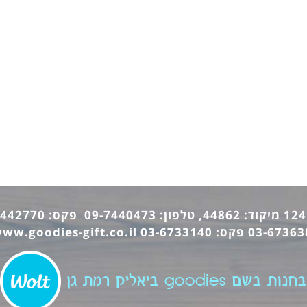
ww.goodies-gift.co.il
בחנות בשם goodies ביאליק רמת גן