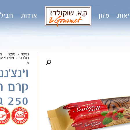
אות
מזון
אודות
חבילו
ראשי
›
מוצר
›
מ
רולדה
›
וינצ'נני-עו
.
.
וינצ'נ
קרם תו
250 גרם
.