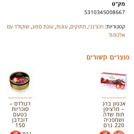
מק"ט
5310345008667
קטגוריות:
וינצ'נני
,
מתוקים
,
עוגות
,
עוגת ספוג
,
שוקולד עם
אלכוהול
מוצרים קשורים
אנטון ברג
רגולדס –
– מרציפן
סוכריות
תות שדה
בטעם
ושמפניה
דובדבן
220 גרם
150
.
.
גרם
.