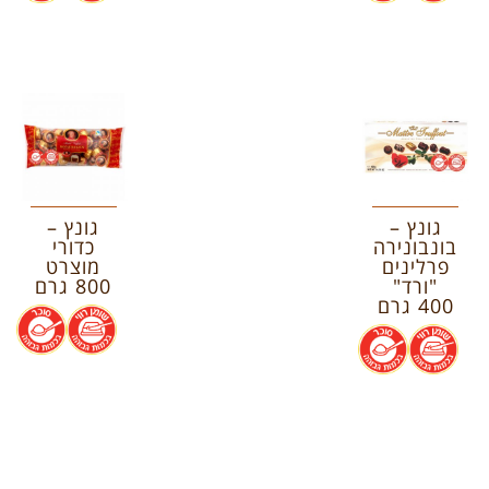
גונץ –
גונץ –
בונבונירה
כדורי
פרלינים
מוצרט
"ורד"
800 גרם
400 גרם
.
.
.
.