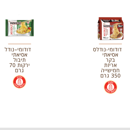
דודומי-נודלס
דודומי–נודלס
אסיאתי
אסיאתי
בקר
תיבול
אריזת
ירקות 70
חמישייה
גרם
350 גרם
.
.