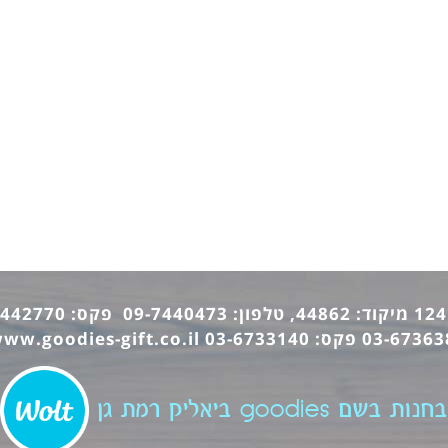
ww.goodies-gift.co.il
בחנות בשם goodies ביאליק רמת גן