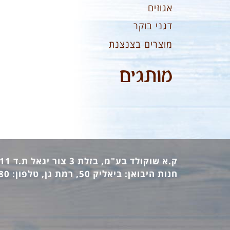
אגוזים
דגני בוקר
מוצרים בצנצנת
מותגים
ק.א שוקולד בע"מ, בזלת 3 צור יגאל ת.ד 12411 מיקוד: 44862, טלפון: 09-7440473 פקס: 09-7442770
חנות היבואן: ביאליק 50, רמת גן, טלפון: 03-6736380 פקס: 03-6733140