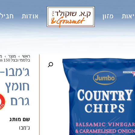
אות
מזון
אודות
חבילו
ראשי
›
מוצר
›
מ
בלסמי ובצל 150 גרם
ג'מבו-
גרם
שם מותג
ג'מבו