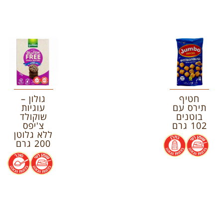
חטיף
גולון –
תירס עם
עוגיות
בוטנים
שוקולד
102 גרם
צ'יפס
ללא גלוטן
.
.
200 גרם
.
.