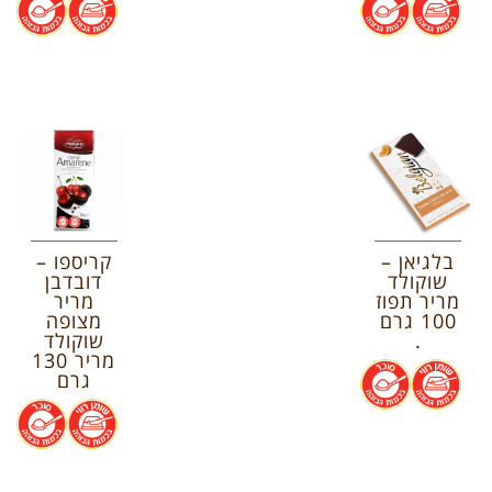
בלגיאן –
קריספו –
שוקולד
דובדבן
מריר תפוז
מריר
100 גרם
מצופה
.
שוקולד
מריר 130
.
.
גרם
.
.