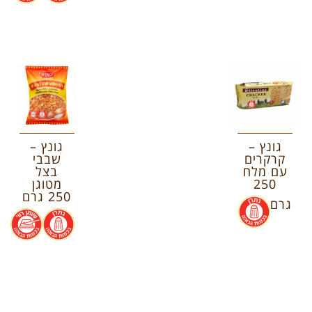
גונץ –
גונץ –
קרקרים
שבבי
עם מלח
בצל
250
מטוגן
250 גרם
גרם
.
.
.