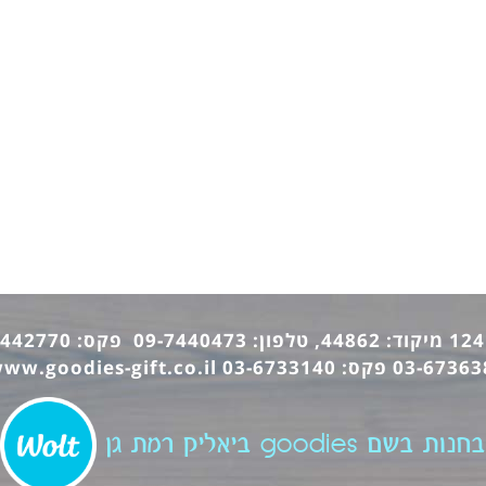
ww.goodies-gift.co.il
בחנות בשם goodies ביאליק רמת גן