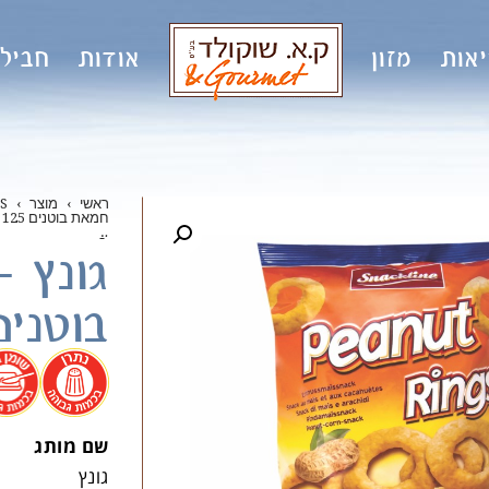
אות
מזון
אודות
חבילו
ראשי
›
מוצר
›
S
חמאת בוטנים 125 גרם
.
.
גונץ 
בוטנים 125 
.
שם מותג
גונץ