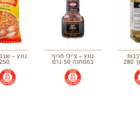
בבות
גונץ – צ'ילי חריף
גונץ – שבב
ארטישוק חתוך 280
במטחנה 50 גרם
250 גרם
.
.
.