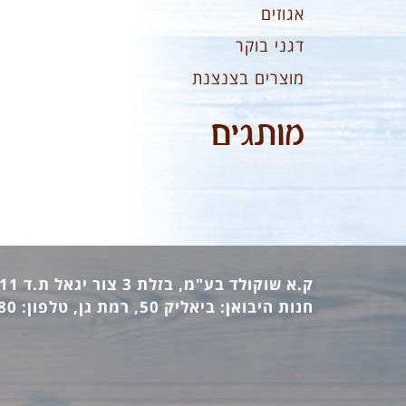
אגוזים
דגני בוקר
מוצרים בצנצנת
מותגים
ק.א שוקולד בע"מ, בזלת 3 צור יגאל ת.ד 12411 מיקוד: 44862, טלפון: 09-7440473 פקס: 09-7442770
חנות היבואן: ביאליק 50, רמת גן, טלפון: 03-6736380 פקס: 03-6733140