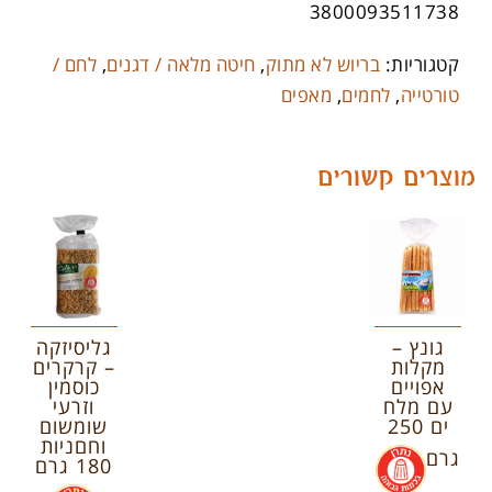
3800093511738
קטגוריות:
בריוש לא מתוק
,
חיטה מלאה / דגנים
,
לחם /
טורטייה
,
לחמים
,
מאפים
מוצרים קשורים
גונץ –
גליסיזקה
מקלות
– קרקרים
אפויים
כוסמין
עם מלח
וזרעי
ים 250
שומשום
וחםניות
גרם
.
180 גרם