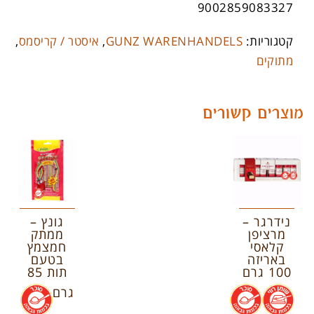
9002859083327
קטגוריות:
GUNZ WARENHANDELS
,
איסטר / קריסמס
,
מתוקים
מוצרים קשורים
נידרגר –
גונץ –
מרציפן
ממתק
קלאסי
חמצמץ
באריזה
בטעם
100 גרם
תות 85
.
.
גרם
.