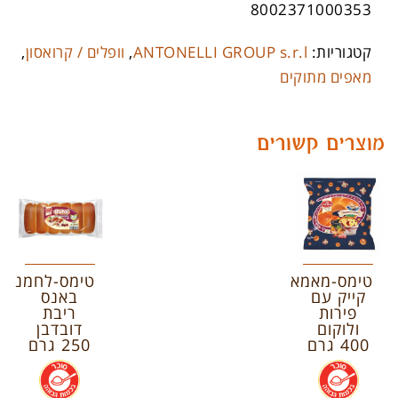
8002371000353
קטגוריות:
ANTONELLI GROUP s.r.l
,
וופלים / קרואסון
,
מאפים מתוקים
מוצרים קשורים
טימס-מאמא
טימס-לחמניות
קייק עם
באנס
פירות
ריבת
ולוקום
דובדבן
400 גרם
250 גרם
.
.