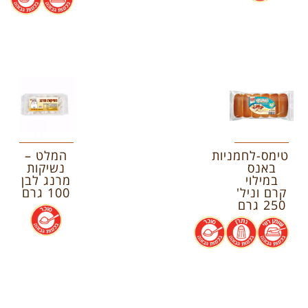
טימס-לחמניות
המלט –
באנס
נשיקות
במילוי
מרנג לבן
קרם וניל'
100 גרם
250 גרם
.
.
.
.