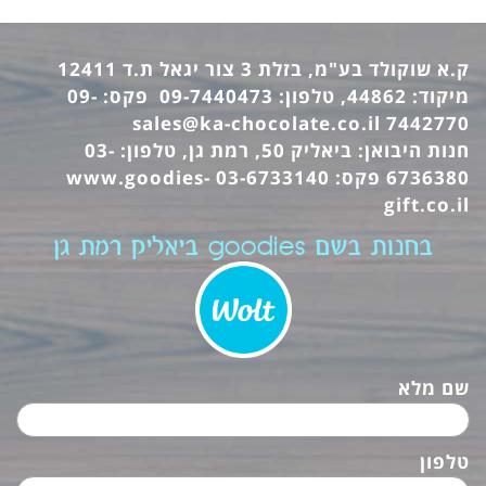
ק.א שוקולד בע"מ, בזלת 3 צור יגאל ת.ד 12411
מיקוד: 44862, טלפון: 09-7440473 פקס: 09-
sales@ka-chocolate.co.il
7442770
חנות היבואן: ביאליק 50, רמת גן, טלפון: 03-
6736380 פקס: 03-6733140
www.goodies-
gift.co.il
בחנות בשם goodies ביאליק רמת גן
שם מלא
טלפון